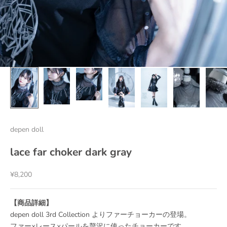
depen doll
lace far choker dark gray
セール価格
¥8,200
【商品詳細】
depen doll 3rd Collection よりファーチョーカーの登場。
ファー×レース×パールを贅沢に使ったチョーカーです。