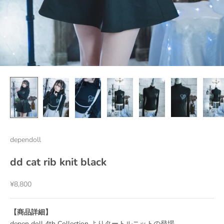
dependoll
dd cat rib knit black
セール価格
¥8,800
【商品詳細】
depen doll 4th Collection よりタートルニットの登場。